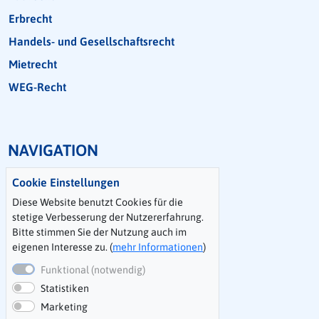
Erbrecht
Handels- und Gesell­schafts­recht
Mietrecht
WEG-Recht
NAVIGATION
Inkasso D/CH
Cookie Einstellungen
Mitarbeiterinnen
Diese Website benutzt Cookies für die
stetige Verbesserung der Nutzererfahrung.
Kooperationen
Bitte stimmen Sie der Nutzung auch im
Kontakt
eigenen Interesse zu. (
mehr Informationen
)
Impressum
Funktional (notwendig)
Datenschutzerklärung
Statistiken
Marketing