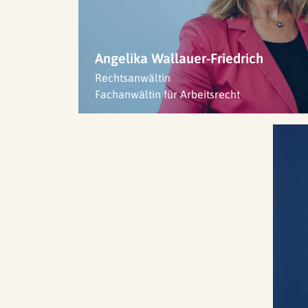
Angelika Wallauer-Friedrich
Rechtsanwältin
Fachanwältin für Arbeitsrecht