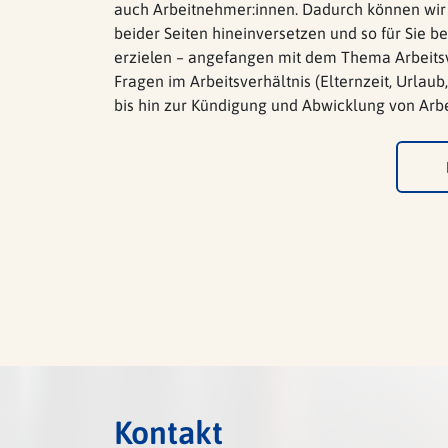
und Unternehmen der öffentlichen Hand finden
im Baurecht, die sie brauchen. Wir beraten und
jahrelanger Erfahrung und einem Blick für tra
um das Thema Baurecht. Dazu gehören unter
Architekten- und Bauvertragsrecht auch das G
das öffentliche Baurecht. Unternehmen, Beh
der öffentlichen Hand unterstützen wir außer
Kontakt