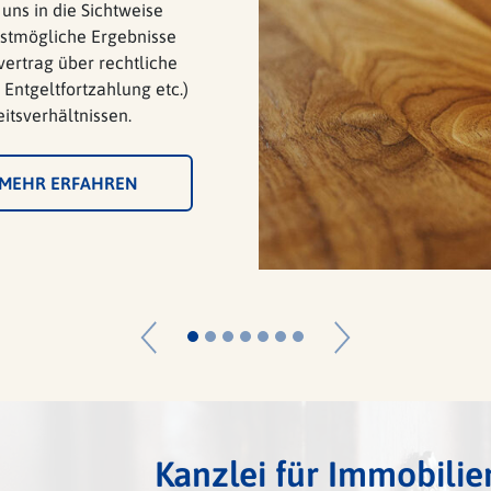
 bei uns die Beratung
 vertreten Sie mit
gfähige Lösungen rund
 anderem neben dem
ewährleistungsrecht und
örden und Unternehmen
dem im Vergaberecht.
MEHR ERFAHREN
Previous
Next
Kanzlei für Immobilie