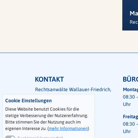
Ma
Rec
KONTAKT
BÜR
Rechtsanwälte Wallauer-Friedrich,
Montag
Löwe PartmbB
08:30 
Cookie Einstellungen
Mainaustraße 48
Uhr
Diese Website benutzt Cookies für die
78464 Konstanz
stetige Verbesserung der Nutzererfahrung.
Freitag
Bitte stimmen Sie der Nutzung auch im
08:30 
07531 / 89 30-0
eigenen Interesse zu. (
mehr Informationen
)
Uhr
07531 / 89 30-89